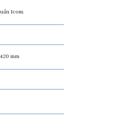
huẩn 1com.
 x 420 mm