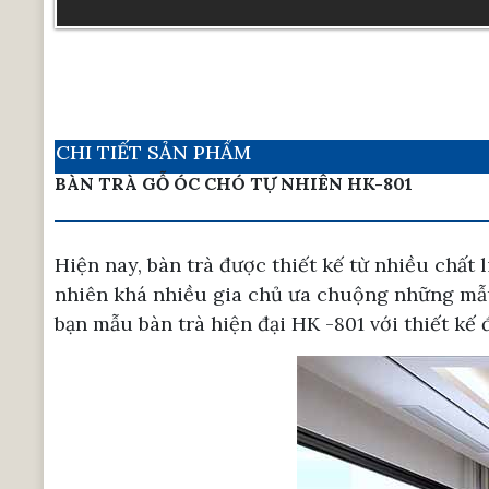
CHI TIẾT SẢN PHẨM
BÀN TRÀ GỖ ÓC CHÓ TỰ NHIÊN HK-801
Hiện nay, bàn trà được thiết kế từ nhiều chấ
nhiên khá nhiều gia chủ ưa chuộng những mẫu b
bạn mẫu bàn trà hiện đại HK -801 với thiết kế