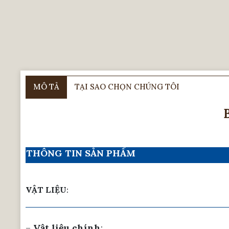
MÔ TẢ
TẠI SAO CHỌN CHÚNG TÔI
THÔNG TIN SẢN PHẨM
VẬT LIỆU
:
–
Vật liệu chính
: