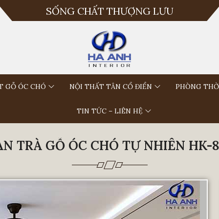
SỐNG CHẤT THƯỢNG LƯU
T GỖ ÓC CHÓ
NỘI THẤT TÂN CỔ ĐIỂN
PHÒNG THỜ
TIN TỨC – LIÊN HỆ
ÀN TRÀ GỖ ÓC CHÓ TỰ NHIÊN HK-8