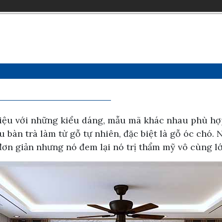
t liệu với những kiểu dáng, mẫu mã khác nhau phù h
àn trà làm từ gỗ tự nhiên, đặc biệt là gỗ óc chó. N
 đơn giản nhưng nó đem lại nó trị thẩm mỹ vô cùng l