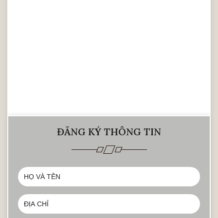
đẳng cấp của gia chủ và tạo điểm nhấn làm
nổi bật không gian xung quanh. Phòng bếp
cần phải rất rộng rãi mới có thể đặt được
mẫu bàn ăn này. Căn bếp nhỏ khiến không
gian xung quanh trông chật chội và bí bách
hơn.
Bàn ăn tân cổ điển có ưu nhược
điểm gì
ĐĂNG KÝ THÔNG TIN
Ưu điểm của bộ bàn ghế ăn phong cách
tân cổ điển
Hầu hết bàn đều được làm từ chất liệu gỗ
tự nhiên cao cấp. Bàn ăn của Nội thất Hà
Anh được làm từ chất liệu gỗ óc chó. Gỗ
nổi tiếng về chất lượng, giá trị thẩm mỹ và