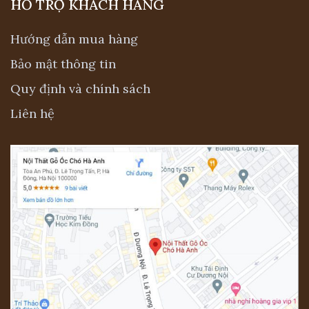
HỖ TRỢ KHÁCH HÀNG
Ngay cả khi xét về giá cả thì bàn ghế ăn tân
Hướng dẫn mua hàng
cổ điển vẫn là sản phẩm nội thất cao cấp.
Bảo mật thông tin
Bộ bàn ghế ăn tân cổ điển có giá trên 10
Quy định và chính sách
triệu. Đặc biệt, chi phí của bàn ăn nhập
khẩu sẽ tăng giá.
Liên hệ
Phân loại bàn ghế tân cổ điển
Bàn ăn tròn tân cổ điển
Bạn có thể thấy rằng ứng dụng hình tròn đã
được người Việt Nam sử dụng từ lâu. Chính
vì vậy bàn ăn hình tròn rất được người Việt
ưa chuộng. Bàn ăn tròn tân cổ điển được
lấy cảm hứng từ quan niệm truyền thống về