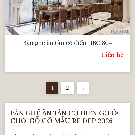
Bàn ghế ăn tân cổ điển HBC 804
Liên hệ
Giá:
1
2
→
BÀN GHẾ ĂN TÂN CỔ ĐIỂN GỖ ÓC
CHÓ, GỖ GÕ MẪU RẺ ĐẸP 2026