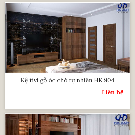
Kệ tivi gỗ óc chó tự nhiên HK 904
Liên hệ
Giá: