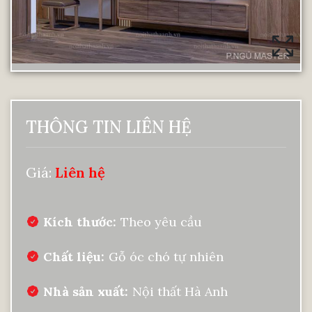
THÔNG TIN LIÊN HỆ
Giá:
Liên hệ
Kích thước
Theo yêu cầu
Chất liệu
Gỗ óc chó tự nhiên
Nhà sản xuất
Nội thất Hà Anh