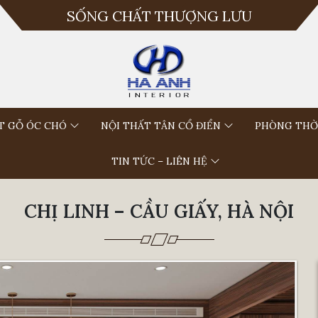
SỐNG CHẤT THƯỢNG LƯU
T GỖ ÓC CHÓ
NỘI THẤT TÂN CỔ ĐIỂN
PHÒNG THỜ
TIN TỨC – LIÊN HỆ
CHỊ LINH – CẦU GIẤY, HÀ NỘI