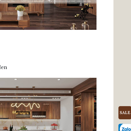
đen
SALE